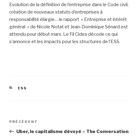
Evolution de la définition de l’entreprise dans le Code civil,
création de nouveaux statuts d’entreprises à
responsabilité élargie… le rapport » Entreprise et intérêt
général » de Nicole Notat et Jean-Dominique Sénard est
attendu pour début mars. Le Fil Cides décode ce qui
s’annonce et les impacts pour les structures de l’ESS.
CATÉGORIES
ESS
Navigation
PRÉCÉDENT
Article
de
précédent
Uber, le capitalisme dévoyé – The Conversation
l’article