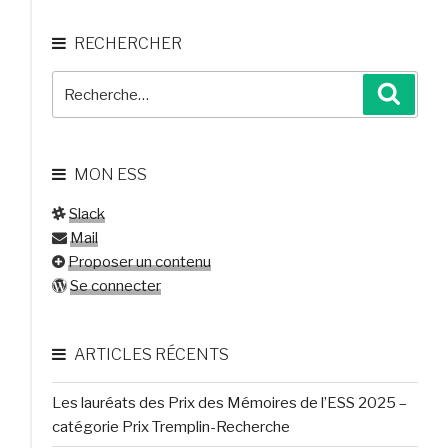
RECHERCHER
Recherche
Reche
pour
:
MON ESS
Slack
Mail
Proposer un contenu
Se connecter
ARTICLES RÉCENTS
Les lauréats des Prix des Mémoires de l’ESS 2025 –
catégorie Prix Tremplin-Recherche