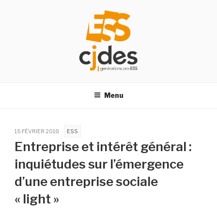
Aller
au
contenu
principal
CJDES
Centre des jeunes, des dirigeants, des acteurs de l’économie
sociale et solidaire
Menu
15 FÉVRIER 2018
ESS
Entreprise et intérêt général :
inquiétudes sur l’émergence
d’une entreprise sociale
« light »