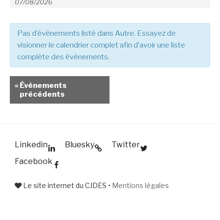
e
e
c
c
h
h
Pas d’évènements listé dans Autre. Essayez de
e
e
visionner le calendrier complet afin d’avoir une liste
r
complète des évènements.
r
c
c
h
h
«
Évènements
e
précédents
e
r
É
e
v
t
è
n
Linkedin
Bluesky
Twitter
n
a
e
Facebook
v
m
i
e
Le site internet du CJDES •
Mentions légales
g
n
a
t