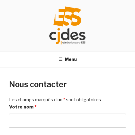
Aller
au
contenu
principal
CJDES
Centre des jeunes, des dirigeants, des acteurs de l’économie
sociale et solidaire
Menu
Nous contacter
Les champs marqués d’un
*
sont obligatoires
Votre nom
*