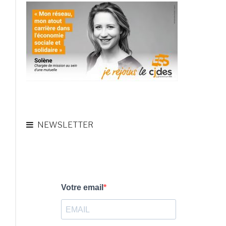
:
jeudi
13
mars,
à
La
Fonda
! »
NEWSLETTER