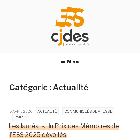
Aller
au
contenu
principal
CJDES
Centre des jeunes, des dirigeants, des acteurs de l’économie
sociale et solidaire
Menu
Catégorie : Actualité
6 AVRIL 2026
ACTUALITÉ
COMMUNIQUÉS DE PRESSE
PMESS
Les lauréats du Prix des Mémoires de
l’ESS 2025 dévoilés