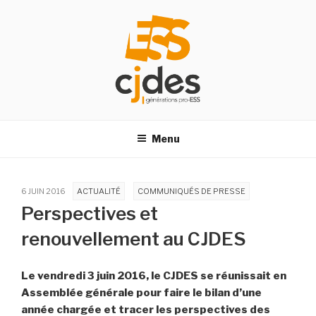
Aller
au
contenu
principal
CJDES
Centre des jeunes, des dirigeants, des acteurs de l’économie
sociale et solidaire
Menu
6 JUIN 2016
ACTUALITÉ
COMMUNIQUÉS DE PRESSE
Perspectives et
renouvellement au CJDES
Le vendredi 3 juin 2016, le CJDES se réunissait en
Assemblée générale pour faire le bilan d’une
année chargée et tracer les perspectives des