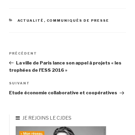
CATÉGORIES
ACTUALITÉ
,
COMMUNIQUÉS DE PRESSE
Navigation
PRÉCÉDENT
Article
de
précédent
La ville de Paris lance son appel à projets « les
l’article
trophées de l’ESS 2016 »
SUIVANT
Article
suivant
Etude économie collaborative et coopératives
JE REJOINS LE CJDES