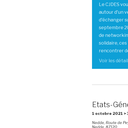
Le CJDES vous
autour d'un v
d'échanger su
septembre 20
de networking
solidaire, ce
rencontrer de
Voir les détail
Etats-Gén
1 octobre 2021
>
Nedde,
Route de Pey
Nedde
,
87120