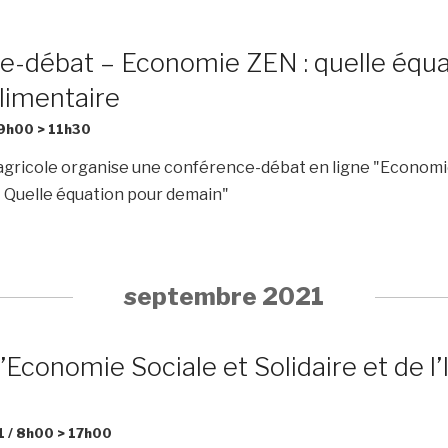
v
e
i
n
e-débat – Economie ZEN : quelle équa
g
t
alimentaire
s
a
 9h00
>
11h30
t
agricole organise une conférence-débat en ligne "Economi
i
- Quelle équation pour demain"
o
n
d
septembre 2021
e
v
’Economie Sociale et Solidaire et de l
u
e
 / 8h00
>
17h00