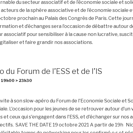
nable du secteur associatif et de l’économie sociale et soli
acteurs de la sphère associative et de l’économie sociale et
 octobre prochain au Palais des Congrès de Paris. Cette jou
ormation et d’échanges sera l’occasion de débattre autour 
 associatif pour sensibiliser à la cause non lucrative, susci
italiser et faire grandir nos associations.
 du Forum de l’ESS et de l’IS
/ 19h00
>
23h30
vite à son slow-apéro du Forum de l'Economie Sociale et Sol
ale. L'occasion pour les jeunes de se retrouver autour d'un 
s et ceux qui s'engagent dans l'ESS, et d'échanger sur nos a
ectifs. SAVE THE DATE 19 octobre 2021 A partir de 19h Nio
Véritable temps de networking pour les confirmé.e.s et né