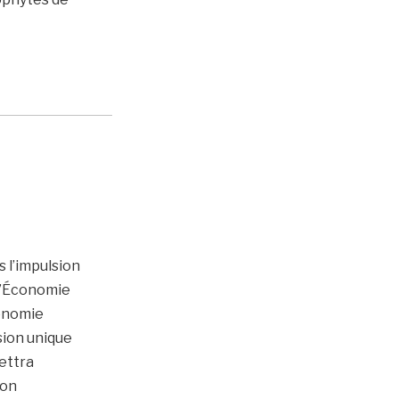
 l’impulsion
 l’Économie
conomie
sion unique
mettra
ion