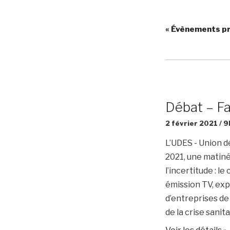
«
Évènements p
Débat – Fac
2 février 2021 / 
L’UDES - Union de
2021, une matiné
l’incertitude : l
émission TV, exp
d’entreprises de
de la crise sani