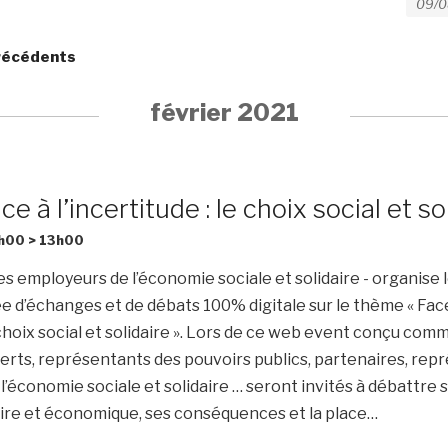
e
e
c
c
récédents
h
h
e
février 2021
e
r
r
c
h
c
e à l’incertitude : le choix social et so
e
h
9h00
>
13h00
r
e
s employeurs de l’économie sociale et solidaire - organise l
É
e
e d’échanges et de débats 100% digitale sur le thème « Fac
v
e choix social et solidaire ». Lors de ce web event conçu com
t
è
erts, représentants des pouvoirs publics, partenaires, rep
n
n
 l’économie sociale et solidaire … seront invités à débattre 
e
a
taire et économique, ses conséquences et la place…
m