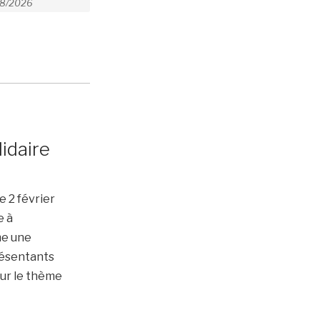
lidaire
e 2 février
e à
me une
résentants
sur le thème