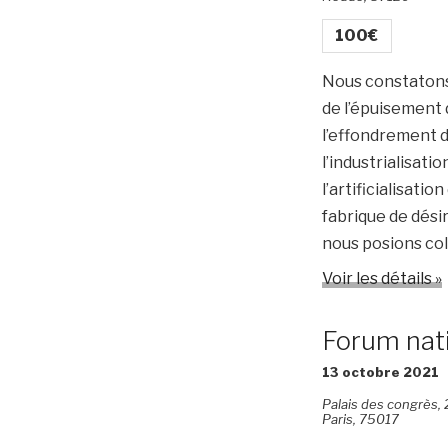
100€
Nous constatons 
de l’épuisement 
l’effondrement de
l’industrialisati
l’artificialisati
fabrique de désir
nous posions co
Voir les détails »
Forum nati
13 octobre 2021
Palais des congrès,
Paris
,
75017