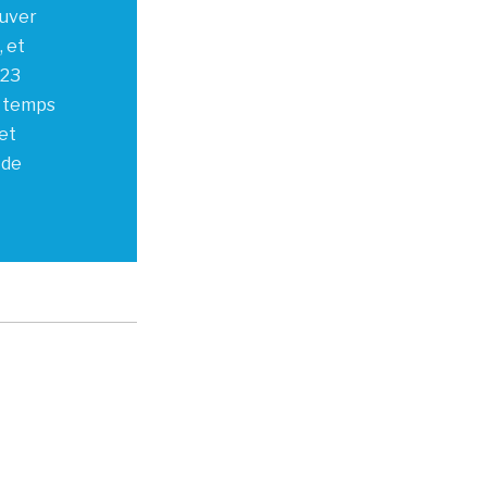
ouver
, et
 23
e temps
et
 de