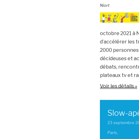
Niort
octobre 2021 à N
d’accélérer les 
2000 personnes e
décideuses et ac
débats, rencontr
plateaux tv et r
Voir les détails »
Slow-ap
23 septembre 2
Paris,