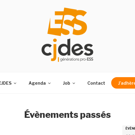
nts, des acteurs de l’économie sociale et solidaire
CJDES
Agenda
Job
Contact
J’adhèr
Évènements passés
R
R
ÉVÈN