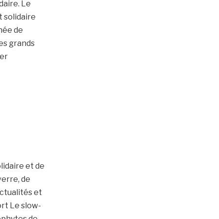
daire. Le
 solidaire
rnée de
des grands
ter
idaire et de
verre, de
ctualités et
rt Le slow-
ophytes de